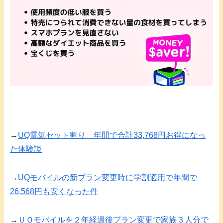
→
UQ電気セット割り 年間で合計33,768円お得になっ
た体験談
→
UQモバイルの新プラン変更時に学割適用で年間で
26,568円も安くなった件
→
ＵＱモバイルを２年経過後プラン変更で家族３人分で