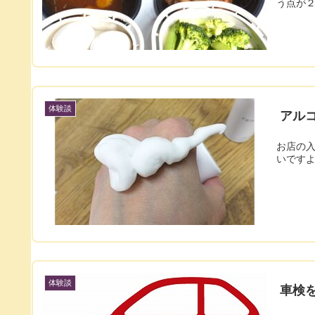
う点が
体験談
アル
お店の
いです
体験談
車検