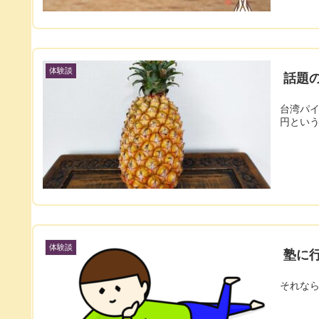
体験談
話題
台湾パイ
円とい
体験談
塾に
それな