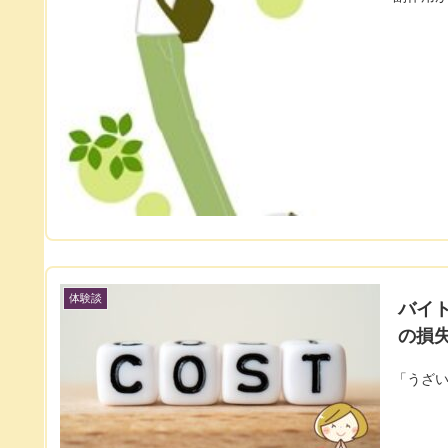
体験談
バイ
の損
「うざ