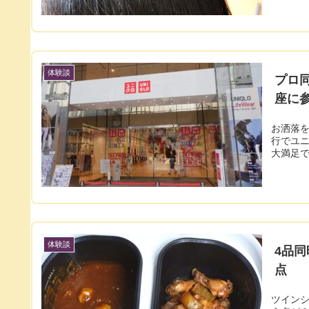
体験談
プロ
座に
お洒落
行でユ
大満足
体験談
4品
点
ツイン