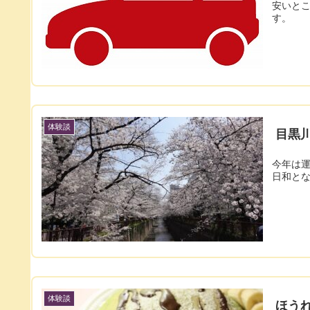
安いと
す。
体験談
目黒川
今年は運
日和と
体験談
ほう