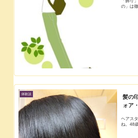
「飾り
の」は
体験談
髪の
ォア
ヘアス
ね。48